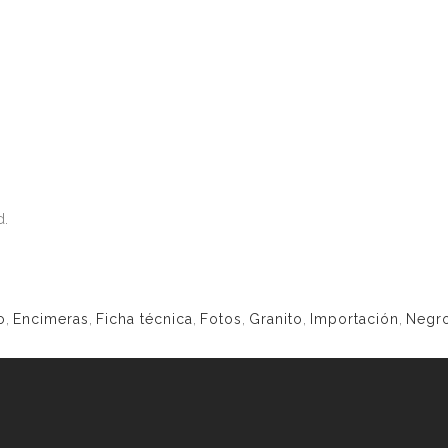
d.
o
,
Encimeras
,
Ficha técnica
,
Fotos
,
Granito
,
Importación
,
Negr