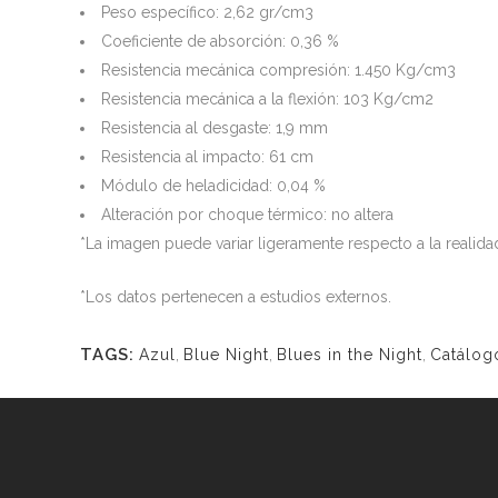
Peso específico: 2,62 gr/cm3
Coeficiente de absorción: 0,36 %
Resistencia mecánica compresión: 1.450 Kg/cm3
Resistencia mecánica a la flexión: 103 Kg/cm2
Resistencia al desgaste: 1,9 mm
Resistencia al impacto: 61 cm
Módulo de heladicidad: 0,04 %
Alteración por choque térmico: no altera
*La imagen puede variar ligeramente respecto a la realida
*Los datos pertenecen a estudios externos.
TAGS:
Azul
,
Blue Night
,
Blues in the Night
,
Catálog