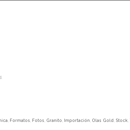
d.
nica
,
Formatos
,
Fotos
,
Granito
,
Importación
,
Olas Gold
,
Stock
,